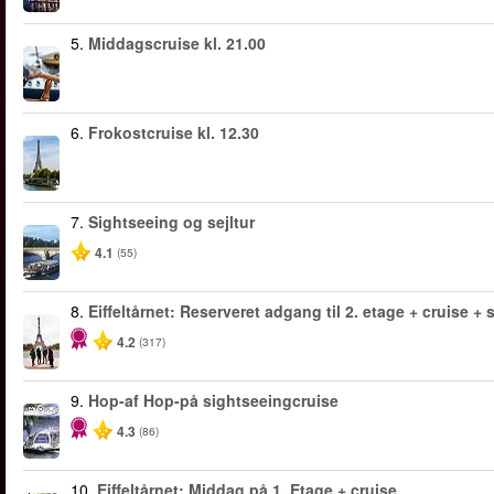
5.
Middagscruise kl. 21.00
6.
Frokostcruise kl. 12.30
7.
Sightseeing og sejltur
4.1
(55)
8.
Eiffeltårnet: Reserveret adgang til 2. etage + cruise +
4.2
(317)
9.
Hop-af Hop-på sightseeingcruise
4.3
(86)
10.
Eiffeltårnet: Middag på 1. Etage + cruise