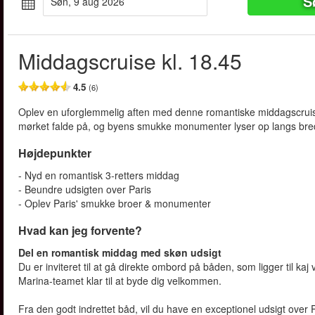
S
søn, 9 aug 2026
Middagscruise kl. 18.45
4.5
(6)
Oplev en uforglemmelig aften med denne romantiske middagscruise
mørket falde på, og byens smukke monumenter lyser op langs bre
Højdepunkter
- Nyd en romantisk 3-retters middag
- Beundre udsigten over Paris
- Oplev Paris' smukke broer & monumenter
Hvad kan jeg forvente?
Del en romantisk middag med skøn udsigt
Du er inviteret til at gå direkte ombord på båden, som ligger til kaj
Marina-teamet klar til at byde dig velkommen.
Fra den godt indrettet båd, vil du have en exceptionel udsigt over