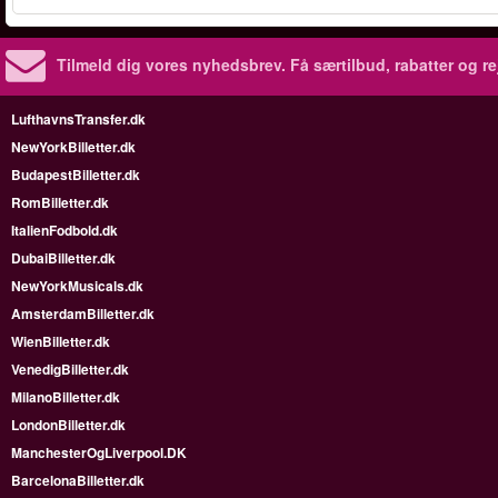
Tilmeld dig vores nyhedsbrev.
Få særtilbud, rabatter og re
LufthavnsTransfer.dk
NewYorkBilletter.dk
BudapestBilletter.dk
RomBilletter.dk
ItalienFodbold.dk
DubaiBilletter.dk
NewYorkMusicals.dk
AmsterdamBilletter.dk
WienBilletter.dk
VenedigBilletter.dk
MilanoBilletter.dk
LondonBilletter.dk
ManchesterOgLiverpool.DK
BarcelonaBilletter.dk