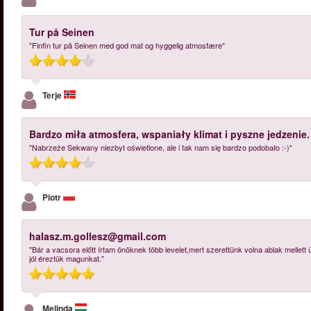
Tur på Seinen
"Finfin tur på Seinen med god mat og hyggelig atmosfære"
Terje
Bardzo miła atmosfera, wspaniały klimat i pyszne jedzenie.
"Nabrzeże Sekwany niezbyt oświetlone, ale i tak nam się bardzo podobało :-)"
Piotr
halasz.m.gollesz@gmail.com
"Bár a vacsora előtt írtam önöknek több levelet,mert szerettünk volna ablak mellett
jól éreztük magunkat."
Melinda