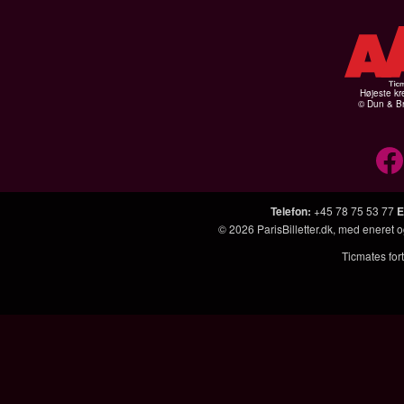
Højeste kr
© Dun & Br
Telefon
:
+45 78 75 53 77
E
© 2026
ParisBilletter.dk
, med eneret o
Ticmates fort