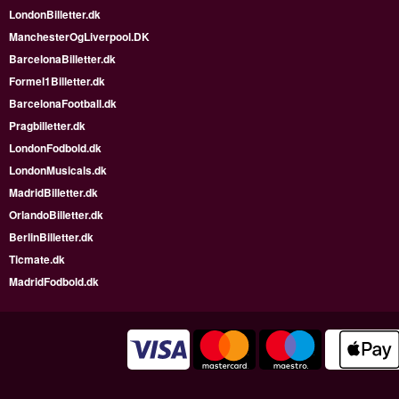
LondonBilletter.dk
ManchesterOgLiverpool.DK
BarcelonaBilletter.dk
Formel1Billetter.dk
BarcelonaFootball.dk
Pragbilletter.dk
LondonFodbold.dk
LondonMusicals.dk
MadridBilletter.dk
OrlandoBilletter.dk
BerlinBilletter.dk
Ticmate.dk
MadridFodbold.dk