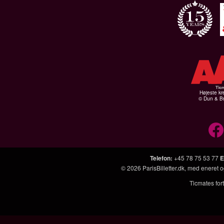
Højeste kr
© Dun & Br
Telefon
:
+45 78 75 53 77
E
© 2026
ParisBilletter.dk
, med eneret o
Ticmates fort