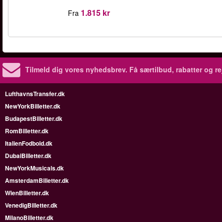
1.815 kr
Fra
Tilmeld dig vores nyhedsbrev.
Få særtilbud, rabatter og re
LufthavnsTransfer.dk
NewYorkBilletter.dk
BudapestBilletter.dk
RomBilletter.dk
ItalienFodbold.dk
DubaiBilletter.dk
NewYorkMusicals.dk
AmsterdamBilletter.dk
WienBilletter.dk
VenedigBilletter.dk
MilanoBilletter.dk