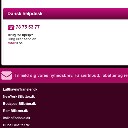
Dansk helpdesk
78 75 53 77
Brug for hjælp?
Ring eller send en
mail
til os.
Tilmeld dig vores nyhedsbrev.
Få særtilbud, rabatter og re
LufthavnsTransfer.dk
NewYorkBilletter.dk
BudapestBilletter.dk
RomBilletter.dk
ItalienFodbold.dk
DubaiBilletter.dk