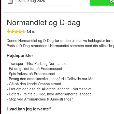
S
søn, 9 aug 2026
Normandiet og D-dag
4.6
(5)
Denne Normandiet og D-Dag-tur er den ultimative heldagstur for en
Paris til D-Dag-strandene i Normandiet sammen med din officielle gui
Højdepunkter
- Transport til/fra Paris og Normandiet
- Få en guidet tur på Fredsmuseet
- Spis frokost på Fredsmuseet
- Besøg den amerikanske kirkegård i Colleville-sur-Mer
- Gå på den kende Omaha strand
- Lær om den dag de Allierede landede i Normandiet
- Udforsk Pointe du Hoc, hvor amerikanerne landede
- Stop ved Arromanches & Juno-stranden
Hvad kan jeg forvente?