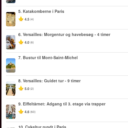
5.
Katakomberne i Paris
4.5
(4)
6.
Versailles: Morgentur og havebesøg - 4 timer
4.0
(6)
7.
Bustur til Mont-Saint-Michel
8.
Versailles: Guidet tur - 9 timer
5.0
(2)
9.
Eiffeltårnet: Adgang til 3. etage via trapper
4.6
(63)
10.
Cykeltur rundt i Paris