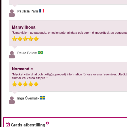
Patricia
Paris
Maravilhosa.
"Uma viajem ao passado, emocionante, ainda a paisagem é imperdível, as pequenas
Paulo
Belem
Normandie
"Mycket välordnat och tydlig(upprepad) information för oss ovana resenärer. Utsökt
timmar väl värda sitt pris."
Inga
Överkalix
Gratis afbestilling