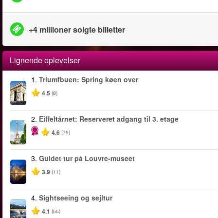
+4 millioner solgte billetter
Lignende oplevelser
1.
Triumfbuen: Spring køen over
4.5
(8)
2.
Eiffeltårnet: Reserveret adgang til 3. etage
4.6
(75)
3.
Guidet tur på Louvre-museet
3.9
(11)
4.
Sightseeing og sejltur
4.1
(55)