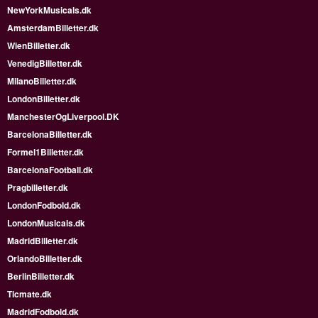
NewYorkMusicals.dk
AmsterdamBilletter.dk
WienBilletter.dk
VenedigBilletter.dk
MilanoBilletter.dk
LondonBilletter.dk
ManchesterOgLiverpool.DK
BarcelonaBilletter.dk
Formel1Billetter.dk
BarcelonaFootball.dk
Pragbilletter.dk
LondonFodbold.dk
LondonMusicals.dk
MadridBilletter.dk
OrlandoBilletter.dk
BerlinBilletter.dk
Ticmate.dk
MadridFodbold.dk