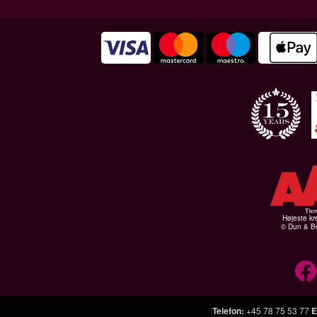
Højeste kr
© Dun & Br
Telefon
:
+45 78 75 53 77
E