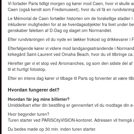
Vi forlader Paris tidligt morgen og kører mod Caen, hvor vi skull
Caen (også kendt som Fredsmuseet), hvor du vil få en rundvisning 
Le Mémorial de Caen fortæller historien om de forskellige stadier 
inkluderer muligheden for at se hverdagsobjekter fra livet under b
genskaber følelsen af D-Dag og slaget om Normandiet.
Efter rundvisningen vil du nyde en lækker frokost og drikkevarer 
Efterfølgende kører vi videre mod landgangsstrandende i Normand
kirkegård Saint-Laurent ved Omaha Beach, hvor du vil tilbringe ca.
Herefter gør vi et stop ved Arromanches, og som den sidste del a
til et hurtigt fotostop.
Efter en intens dag kører vi tilbage til Paris og forventer at være ti
Hvordan fungerer det?
Hvordan får jeg mine billetter?
Umiddelbart efter din bestilling er gennemført vil du modtage din e-
Hvor begynder turen?
Turen starter ved PARISCityVISION-kontoret. Adressen vil fremgå a
Du bedes møde op 30 min. inden turen starter.