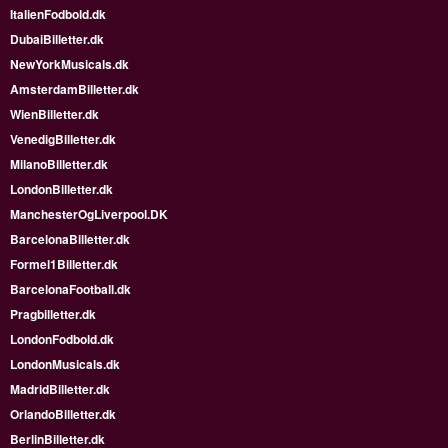
ItalienFodbold.dk
DubaiBilletter.dk
NewYorkMusicals.dk
AmsterdamBilletter.dk
WienBilletter.dk
VenedigBilletter.dk
MilanoBilletter.dk
LondonBilletter.dk
ManchesterOgLiverpool.DK
BarcelonaBilletter.dk
Formel1Billetter.dk
BarcelonaFootball.dk
Pragbilletter.dk
LondonFodbold.dk
LondonMusicals.dk
MadridBilletter.dk
OrlandoBilletter.dk
BerlinBilletter.dk