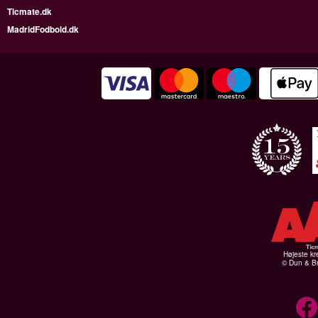
Ticmate.dk
MadridFodbold.dk
Højeste kr
© Dun & Br