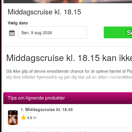
Middagscruise kl. 18.15
Vælg dato
S
søn, 9 aug 2026
Middagscruise kl. 18.15 kan ikk
Gå ikke glip af denne enestående chance for at opleve hjertet af Pa
dig dine billetter hjemmefra og gør dig klar på en aften i romantikk
Tips om lignende produkter
1.
Middagscruise kl. 18.45
4.5
(6)