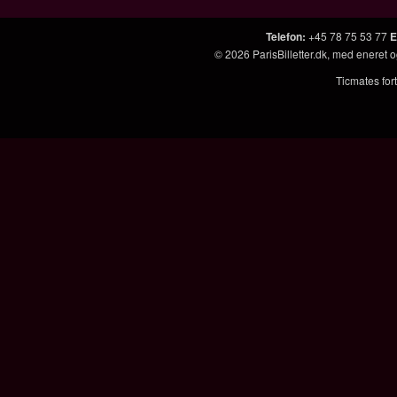
Telefon
:
+45 78 75 53 77
E
© 2026
ParisBilletter.dk
, med eneret o
Ticmates fort