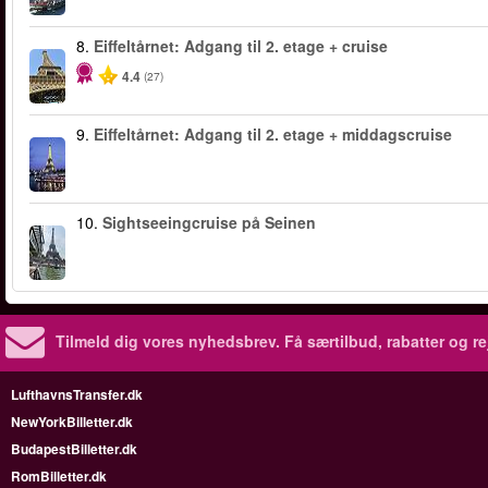
8.
Eiffeltårnet: Adgang til 2. etage + cruise
4.4
(27)
9.
Eiffeltårnet: Adgang til 2. etage + middagscruise
10.
Sightseeingcruise på Seinen
Tilmeld dig vores nyhedsbrev.
Få særtilbud, rabatter og re
LufthavnsTransfer.dk
NewYorkBilletter.dk
BudapestBilletter.dk
RomBilletter.dk