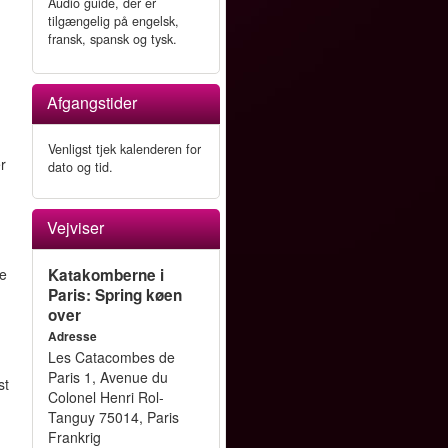
Audio guide, der er
tilgængelig på engelsk,
fransk, spansk og tysk.
Afgangstider
Venligst tjek kalenderen for
er
dato og tid.
Vejviser
ne
Katakomberne i
Paris: Spring køen
over
Adresse
Les Catacombes de
Paris 1, Avenue du
st
Colonel Henri Rol-
Tanguy 75014, Paris
Frankrig