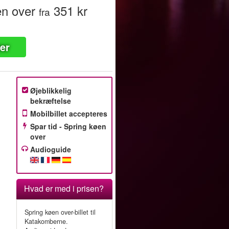
en over
351 kr
fra
ter
Øjeblikkelig
bekræftelse
Mobilbillet accepteres
Spar tid - Spring køen
over
Audioguide
Hvad er med i prisen?
Spring køen over-billet til
Katakomberne.