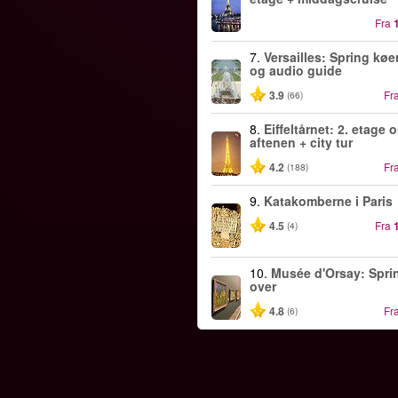
Fra
7.
Versailles: Spring køe
og audio guide
3.9
Fr
(66)
8.
Eiffeltårnet: 2. etage 
aftenen + city tur
4.2
Fr
(188)
9.
Katakomberne i Paris
4.5
Fra
(4)
10.
Musée d'Orsay: Spri
over
4.8
Fr
(6)