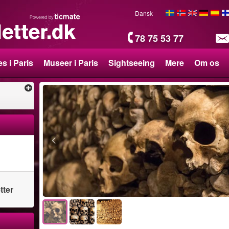
Dansk
78 75 53 77
s i Paris
Museer i Paris
Sightseeing
Mere
Om os
tter