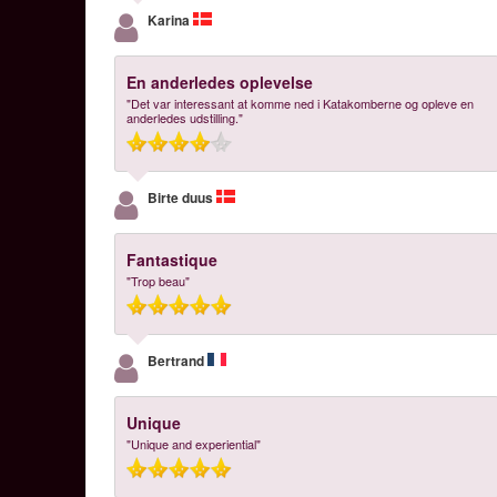
Karina
En anderledes oplevelse
"Det var interessant at komme ned i Katakomberne og opleve en
anderledes udstilling."
Birte duus
Fantastique
"Trop beau"
Bertrand
Unique
"Unique and experiential"