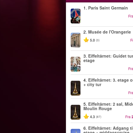
1.
Paris Saint Germain
Fr
2.
Musée de l'Orangerie
5.0
F
(3)
3.
Eiffeltårnet: Guidet tur 
etage
Fr
4.
Eiffeltårnet: 3. etage 
+ city tur
Fr
5.
Eiffeltårnet: 2 sal, Mi
Moulin Rouge
4.3
Fra
(87)
6.
Eiffeltårnet: Adgang ti
etage + middagscruise