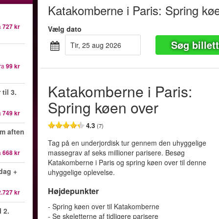
Katakomberne i Paris: Spring kø
a
727 kr
Vælg dato
Søg billet
tir, 25 aug 2026
ra
99 kr
Katakomberne i Paris:
til 3.
Spring køen over
a
749 kr
4.3
(7)
om aften
Tag på en underjordisk tur gennem den uhyggelige
massegrav af seks millioner parisere. Besøg
a
668 kr
Katakomberne i Paris og spring køen over til denne
ddag +
uhyggelige oplevelse.
Højdepunkter
2.727 kr
- Spring køen over til Katakomberne
l 2.
- Se skeletterne af tidligere parisere