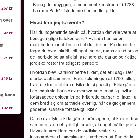
- Besøg det uhyggelige monument konstrueret i 1788
1.267 kr
- Lær om Paris' historie med en audio guide
n over
Hvad kan jeg forvente?
Har du nogensinde tænkt på, hvordan det ville være at
a
592 kr
besøge rigtige katakombere? Hvis du har, så er
muligheden for at finde ud af det der nu. På denne tur
om
tager du hvert skridt i dit eget tempo, mens du udforsk
de morbide og samtidigt fascinerende gange og rigtige
a
571 kr
jordiske rester fra tidligere parisere.
Hvordan blev Katakomberne til det, det er i dag? Det
startede alt sammen i Paris i slutningen af 1700-tallet,
1.815 kr
hvor et stort problem udviklede sig hastigt: Kirkegårde
i det centrale Paris blev oversvømmet med lig, hvilket
ng køen
forårsagede epidemier og irriterede pariserne. Ingen af
dem brød sig om at træde over lig, når de gik gennem
a
102 kr
gaderne. Ganske forståeligt, ikke?
Da de overfyldte kirkegårde forårsagede, at kældre bra
sammen, var det tydeligt for alle, at noget måtte gøres.
Udvalgte arbejdere bar de jordiske rester fra
kirkegårdene til mineskakter i nærheden af Rue de la