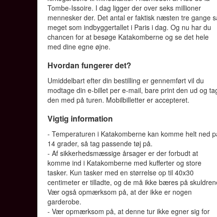
Tombe-Issoire. I dag ligger der over seks millioner
mennesker der. Det antal er faktisk næsten tre gange s
meget som indbyggertallet i Paris i dag. Og nu har du
chancen for at besøge Katakomberne og se det hele
med dine egne øjne.
Hvordan fungerer det?
Umiddelbart efter din bestilling er gennemført vil du
modtage din e-billet per e-mail, bare print den ud og ta
den med på turen. Mobilbilletter er accepteret.
Vigtig information
- Temperaturen i Katakomberne kan komme helt ned p
14 grader, så tag passende tøj på.
- Af sikkerhedsmæssige årsager er der forbudt at
komme ind i Katakomberne med kufferter og store
tasker. Kun tasker med en størrelse op til 40x30
centimeter er tilladte, og de må ikke bæres på skuldren
Vær også opmærksom på, at der ikke er nogen
garderobe.
- Vær opmærksom på, at denne tur ikke egner sig for