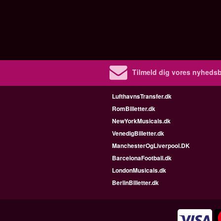
Tilmeld dig vores nyhedsb
LufthavnsTransfer.dk
RomBilletter.dk
NewYorkMusicals.dk
VenedigBilletter.dk
ManchesterOgLiverpool.DK
BarcelonaFootball.dk
LondonMusicals.dk
BerlinBilletter.dk