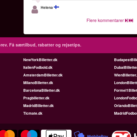
Helena
Flere kommentarer
rev.
Få særtilbud, rabatter og rejsetips.
NewYorkBilletter.dk
BudapestBill
ItalienFodbold.dk
DubaiBillette
AmsterdamBilletter.dk
WienBilletter
MilanoBilletter.dk
LondonBillett
BarcelonaBilletter.dk
Formel1Billet
Pragbilletter.dk
LondonFodbo
MadridBilletter.dk
OrlandoBillet
Ticmate.dk
MadridFodbo