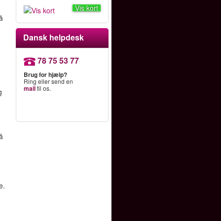
Vis kort
å
Dansk helpdesk
78 75 53 77
Brug for hjælp?
Ring eller send en
mail
til os.
g
å
e.