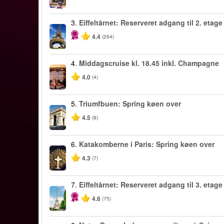
3.
Eiffeltårnet: Reserveret adgang til 2. etage
4.4
(264)
4.
Middagscruise kl. 18.45 inkl. Champagne
4.0
(4)
5.
Triumfbuen: Spring køen over
4.5
(8)
6.
Katakomberne i Paris: Spring køen over
4.3
(7)
7.
Eiffeltårnet: Reserveret adgang til 3. etage
4.6
(75)