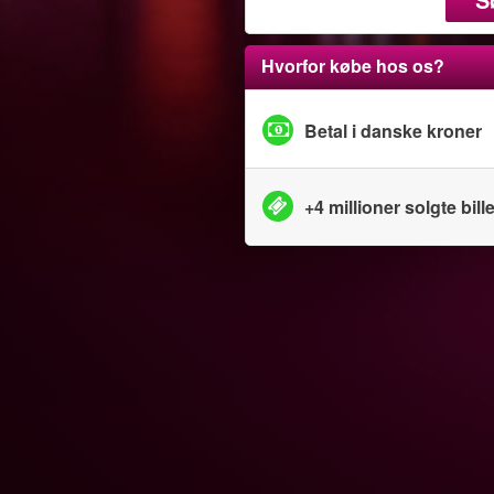
Hvorfor købe hos os?
Betal i danske kroner
+4 millioner solgte bille