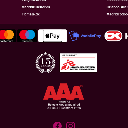
MadridBilletter.dk
OrlandoBillet
Ticmate.dk
MadridFodbo
WE SUPPORT
Højeste kreditværdighed
© Dun & Bradstreet 2026