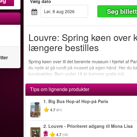
Vælg dato
Søg billet
lør, 8 aug 2026
Louvre: Spring køen over 
længere bestilles
tter
Spring køen over til det berømte museum i hjertet af Par
du nyde at gå rundt på museet på egen hånd. Her du k
kunstværker. Børn under 18 år kommer gratis ind.
Tips om lignende produkter
1.
Big Bus Hop-af Hop-på Paris
4.7
(21)
2.
Louvre - Prioriteret adgang til Mona Lisa
4.7
(12)