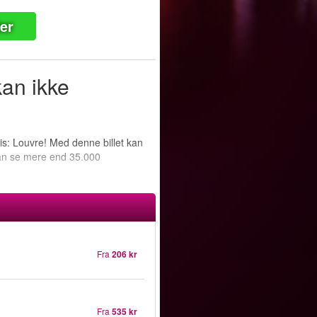
ter
kan ikke
is: Louvre! Med denne billet kan
an se mere end 35.000
Fra
206 kr
Fra
535 kr