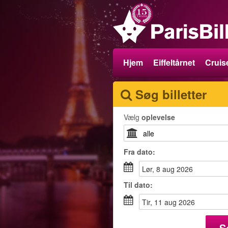
Hjem
Eiffeltårnet
Cruise
Søg billetter
Vælg
oplevelse
Fra
dato
:
lør, 8 aug 2026
Til
dato
:
tir, 11 aug 2026
S