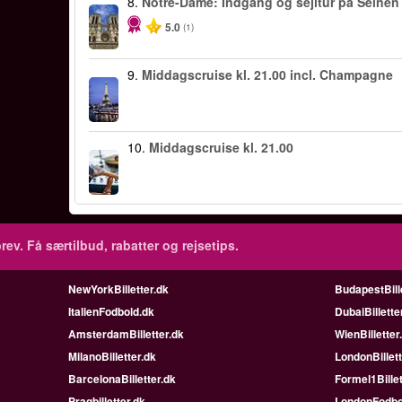
8.
Notre-Dame: Indgang og sejltur på Seinen
5.0
(1)
9.
Middagscruise kl. 21.00 incl. Champagne
10.
Middagscruise kl. 21.00
rev.
Få særtilbud, rabatter og rejsetips.
NewYorkBilletter.dk
BudapestBill
ItalienFodbold.dk
DubaiBillette
AmsterdamBilletter.dk
WienBilletter
MilanoBilletter.dk
LondonBillett
BarcelonaBilletter.dk
Formel1Billet
Pragbilletter.dk
LondonFodbo