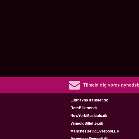
Tilmeld dig vores nyhedsb
LufthavnsTransfer.dk
RomBilletter.dk
NewYorkMusicals.dk
VenedigBilletter.dk
ManchesterOgLiverpool.DK
BarcelonaFootball.dk