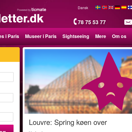
Dansk
78 75 53 77
s i Paris
Museer i Paris
Sightseeing
Mere
Om os
Louvre: Spring køen over
øg