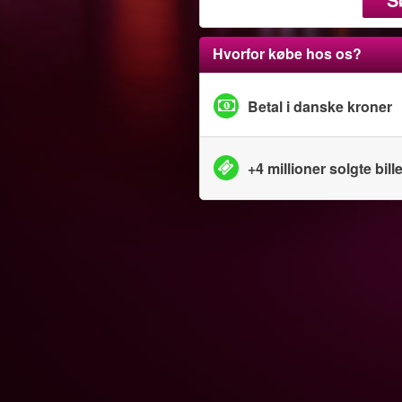
Hvorfor købe hos os?
Betal i danske kroner
+4 millioner solgte bille