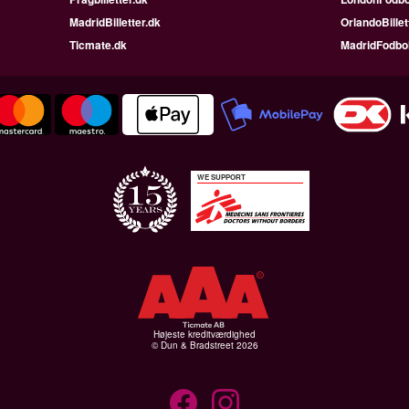
MadridBilletter.dk
OrlandoBillet
Ticmate.dk
MadridFodbo
WE SUPPORT
Højeste kreditværdighed
© Dun & Bradstreet 2026