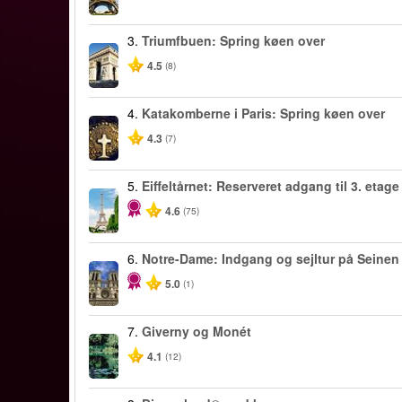
3.
Triumfbuen: Spring køen over
4.5
(8)
4.
Katakomberne i Paris: Spring køen over
4.3
(7)
5.
Eiffeltårnet: Reserveret adgang til 3. etage
4.6
(75)
6.
Notre-Dame: Indgang og sejltur på Seinen
5.0
(1)
7.
Giverny og Monét
4.1
(12)