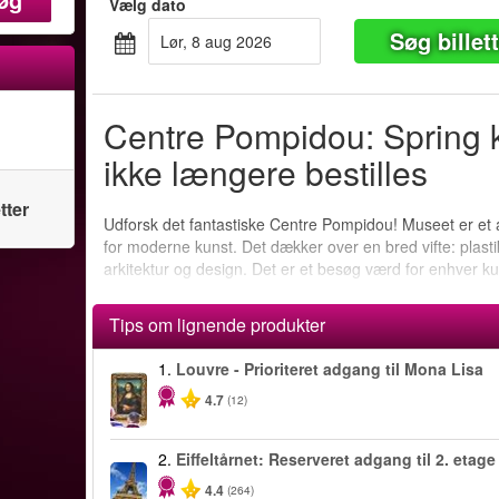
Vælg dato
Søg billet
lør, 8 aug 2026
Centre Pompidou: Spring 
ikke længere bestilles
tter
Udforsk det fantastiske Centre Pompidou! Museet er et 
for moderne kunst. Det dækker over en bred vifte: plastik
arkitektur og design. Det er et besøg værd for enhver ku
Tips om lignende produkter
1.
Louvre - Prioriteret adgang til Mona Lisa
4.7
(12)
2.
Eiffeltårnet: Reserveret adgang til 2. etage
4.4
(264)