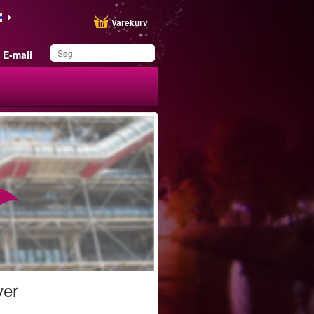
Varekurv
E-mail
Du har gemt dette
produkt på din liste
ver