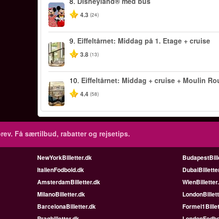
8.
Disneyland® med bus
4.3
(24)
9.
Eiffeltårnet: Middag på 1. Etage + cruise
3.8
(13)
10.
Eiffeltårnet: Middag + cruise + Moulin R
4.4
(58)
rev.
Få særtilbud, rabatter og rejsetips.
NewYorkBilletter.dk
BudapestBill
ItalienFodbold.dk
DubaiBillette
AmsterdamBilletter.dk
WienBilletter
MilanoBilletter.dk
LondonBillett
BarcelonaBilletter.dk
Formel1Billet
Pragbilletter.dk
LondonFodbo