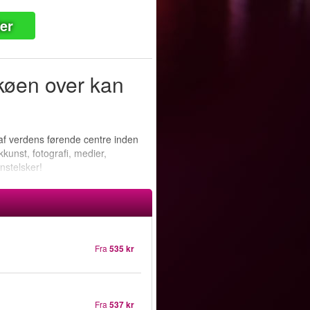
ter
køen over kan
af verdens førende centre inden
kunst, fotografi, medier,
nstelsker!
Fra
535 kr
Fra
537 kr