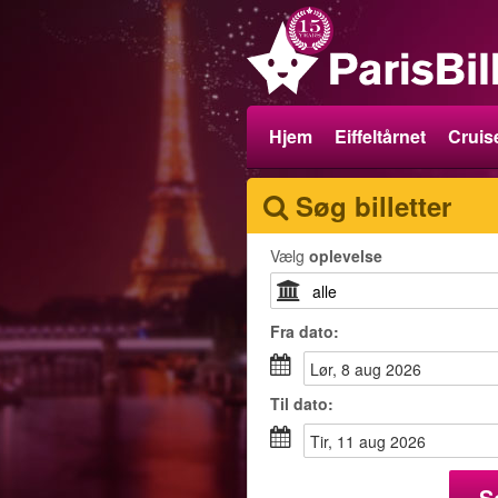
Hjem
Eiffeltårnet
Cruise
Søg billetter
Vælg
oplevelse
Fra
dato
:
lør, 8 aug 2026
Til
dato
:
tir, 11 aug 2026
S