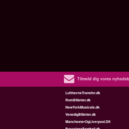
Tilmeld dig vores nyhedsb
LufthavnsTransfer.dk
RomBilletter.dk
NewYorkMusicals.dk
VenedigBilletter.dk
ManchesterOgLiverpool.DK
BarcelonaFootball.dk