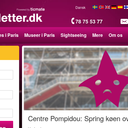
Dansk
78 75 53 77
s i Paris
Museer i Paris
Sightseeing
Mere
Om os
Centre Pompidou: Spring køen o
øg