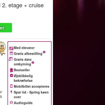
l 2. etage + cruise
ter
Med elevator
Gratis afbestilling
Gratis dato
ombytning
Bestseller
Øjeblikkelig
bekræftelse
Mobilbillet accepteres
ar
Spar tid - Spring køen
på
over
Audioguide