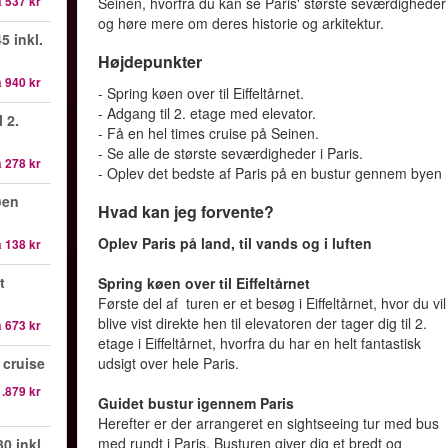
a
537 kr
Seinen, hvorfra du kan se Paris' største seværdigheder
og høre mere om deres historie og arkitektur.
5 inkl.
Højdepunkter
a
940 kr
- Spring køen over til Eiffeltårnet.
- Adgang til 2. etage med elevator.
l 2.
- Få en hel times cruise på Seinen.
- Se alle de største seværdigheder i Paris.
a
278 kr
- Oplev det bedste af Paris på en bustur gennem byen
øen
Hvad kan jeg forvente?
Oplev Paris på land, til vands og i luften
a
138 kr
t
Spring køen over til Eiffeltårnet
Første del af turen er et besøg i Eiffeltårnet, hvor du vil
blive vist direkte hen til elevatoren der tager dig til 2.
a
673 kr
etage i Eiffeltårnet, hvorfra du har en helt fantastisk
 cruise
udsigt over hele Paris.
1.879 kr
Guidet bustur igennem Paris
Herefter er der arrangeret en sightseeing tur med bus
med rundt i Paris. Busturen giver dig et bredt og
0 inkl.