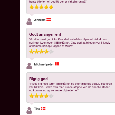
hente billetterne i god tid der er virkelig run på"
Annette
Godt arrangement
"God tur med god info. Kan klart anbefales. Specielt det at man
springer køen over til Eiffeltårnet. Gad godt at billetten var inklusiv
at komme helt op i toppen af tårnet"
Michael peter
Rigtig god
"Rigtig fint med turen i Eiffeltårnet og efterfølgende sejltur. Busturen
var lidt kort. Bedre hvis man kunne stoppe ved de enkelte steder
og komme ud og se seværdighederne."
Tina