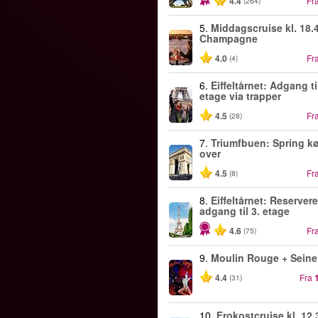
4.4
Fr
(264)
5.
Middagscruise kl. 18.4
Champagne
4.0
Fr
(4)
6.
Eiffeltårnet: Adgang ti
etage via trapper
4.5
Fr
(28)
7.
Triumfbuen: Spring k
over
4.5
Fr
(8)
8.
Eiffeltårnet: Reservere
adgang til 3. etage
4.6
Fr
(75)
9.
Moulin Rouge + Seine
4.4
Fra
(31)
10.
Frokostcruise kl. 12.3