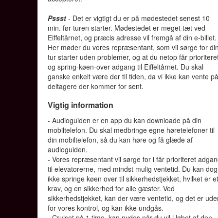
Pssst
- Det er vigtigt du er på mødestedet senest 10
min. før turen starter. Mødestedet er meget tæt ved
Eiffeltårnet, og præcis adresse vil fremgå af din e-billet.
Her møder du vores repræsentant, som vil sørge for di
tur starter uden problemer, og at du netop får prioritere
og spring-køen-over adgang til Eiffeltårnet. Du skal
ganske enkelt være der til tiden, da vi ikke kan vente p
deltagere der kommer for sent.
Vigtig information
- Audioguiden er en app du kan downloade på din
mobiltelefon. Du skal medbringe egne høretelefoner til
din mobiltelefon, så du kan høre og få glæde af
audioguiden.
- Vores repræsentant vil sørge for i får prioriteret adga
til elevatorerne, med mindst mulig ventetid. Du kan dog
ikke springe køen over til sikkerhedstjekket, hvilket er e
krav, og en sikkerhed for alle gæster. Ved
sikkerhedstjekket, kan der være ventetid, og det er ude
for vores kontrol, og kan ikke undgås.
- Cruiset på 1 time, kan nydes når du vil i løbet af den