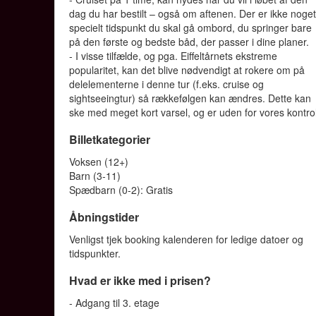
dag du har bestilt – også om aftenen. Der er ikke noge
specielt tidspunkt du skal gå ombord, du springer bare
på den første og bedste båd, der passer i dine planer.
- I visse tilfælde, og pga. Eiffeltårnets ekstreme
popularitet, kan det blive nødvendigt at rokere om på
delelementerne i denne tur (f.eks. cruise og
sightseeingtur) så rækkefølgen kan ændres. Dette kan
ske med meget kort varsel, og er uden for vores kontrol
Billetkategorier
Voksen (12+)
Barn (3-11)
Spædbarn (0-2): Gratis
Åbningstider
Venligst tjek booking kalenderen for ledige datoer og
tidspunkter.
Hvad er ikke med i prisen?
- Adgang til 3. etage