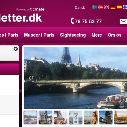
Dansk
78 75 53 77
s i Paris
Museer i Paris
Sightseeing
Mere
Om os