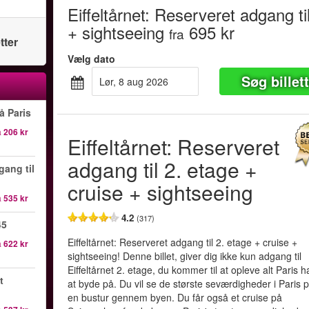
Eiffeltårnet: Reserveret adgang ti
+ sightseeing
695 kr
fra
tter
Vælg dato
Søg billet
lør, 8 aug 2026
å Paris
a
206 kr
Eiffeltårnet: Reserveret
adgang til 2. etage +
gang til
cruise + sightseeing
a
535 kr
4.2
(317)
45
Eiffeltårnet: Reserveret adgang til 2. etage + cruise +
a
622 kr
sightseeing! Denne billet, giver dig ikke kun adgang til
Eiffeltårnet 2. etage, du kommer til at opleve alt Paris h
t
at byde på. Du vil se de største seværdigheder i Paris 
en bustur gennem byen. Du får også et cruise på