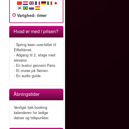
Varighed
:
timer
Hvad er med i prisen?
- Spring køen over-billet til
Eiffeltårnet.
- Adgang til 2. etage med
elevator.
- En bustur gennem Paris.
- Et cruise på Seinen.
- En audio guide.
Åbningstider
Venligst tjek booking
kalenderen for ledige
datoer og tidspunkter.