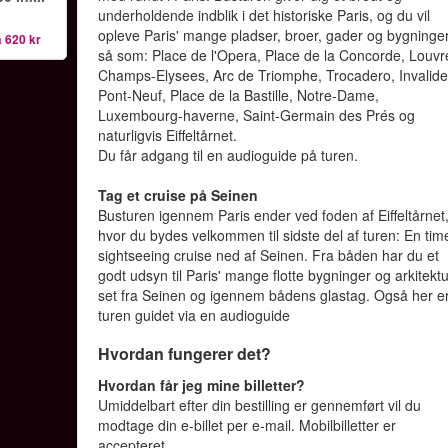
underholdende indblik i det historiske Paris, og du vil
opleve Paris' mange pladser, broer, gader og bygninge
a
620 kr
så som: Place de l'Opera, Place de la Concorde, Louvr
Champs-Elysees, Arc de Triomphe, Trocadero, Invalide
Pont-Neuf, Place de la Bastille, Notre-Dame,
Luxembourg-haverne, Saint-Germain des Prés og
naturligvis Eiffeltårnet.
Du får adgang til en audioguide på turen.
Tag et cruise på Seinen
Busturen igennem Paris ender ved foden af Eiffeltårnet
hvor du bydes velkommen til sidste del af turen: En tim
sightseeing cruise ned af Seinen. Fra båden har du et
godt udsyn til Paris' mange flotte bygninger og arkitekt
set fra Seinen og igennem bådens glastag. Også her e
turen guidet via en audioguide
Hvordan fungerer det?
Hvordan får jeg mine billetter?
Umiddelbart efter din bestilling er gennemført vil du
modtage din e-billet per e-mail. Mobilbilletter er
accepteret.