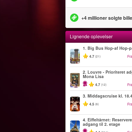
+4 millioner solgte bille
Lignende oplevelser
1.
Big Bus Hop-af Hop-p
4.7
Fr
(21)
2.
Louvre - Prioriteret ad
Mona Lisa
4.7
Fr
(12)
3.
Middagscruise kl. 18.
4.5
Fr
(6)
4.
Eiffeltårnet: Reservere
adgang til 2. etage