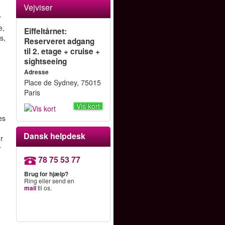
Vejviser
r
e,
Eiffeltårnet:
s,
Reserveret adgang
til 2. etage + cruise +
sightseeing
Adresse
Place de Sydney, 75015
Paris
Vis kort
,
es
Dansk helpdesk
ur
r
78 75 53 77
Brug for hjælp?
Ring eller send en
mail
til os.