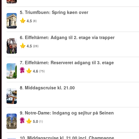
5.
Triumfbuen: Spring køen over
4.5
(8)
6.
Eiffeltårnet: Adgang til 2. etage via trapper
4.5
(28)
7.
Eiffeltårnet: Reserveret adgang til 3. etage
4.6
(75)
8.
Middagscruise kl. 21.00
9.
Notre-Dame: Indgang og sejltur på Seinen
5.0
(1)
10.
Middagscruise kl. 21.00 incl. Champagne