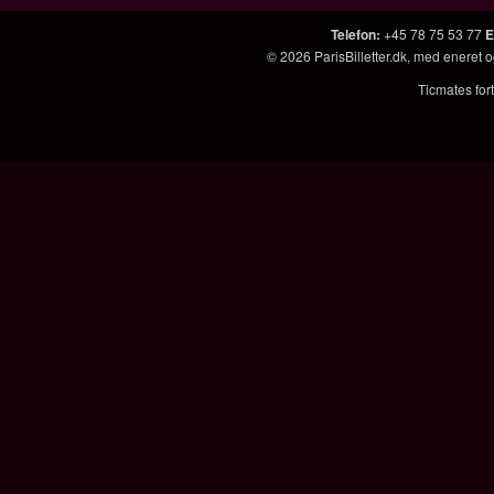
Telefon
:
+45 78 75 53 77
E
© 2026
ParisBilletter.dk
, med eneret o
Ticmates fort