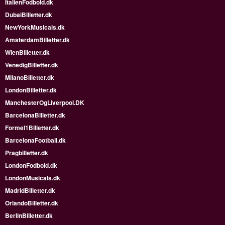
ItalienFodbold.dk
DubaiBilletter.dk
NewYorkMusicals.dk
AmsterdamBilletter.dk
WienBilletter.dk
VenedigBilletter.dk
MilanoBilletter.dk
LondonBilletter.dk
ManchesterOgLiverpool.DK
BarcelonaBilletter.dk
Formel1Billetter.dk
BarcelonaFootball.dk
Pragbilletter.dk
LondonFodbold.dk
LondonMusicals.dk
MadridBilletter.dk
OrlandoBilletter.dk
BerlinBilletter.dk