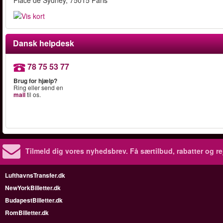
Place de Sydney, 75015 Paris
Dansk helpdesk
78 75 53 77
Brug for hjælp?
Ring eller send en
mail
til os.
Tilmeld dig vores nyhedsbrev.
Få særtilbud, rabatter og re
LufthavnsTransfer.dk
NewYorkBilletter.dk
BudapestBilletter.dk
RomBilletter.dk