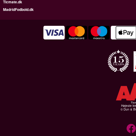
Ticmate.dk
MadridFodbold.dk
Højeste kr
© Dun & Br