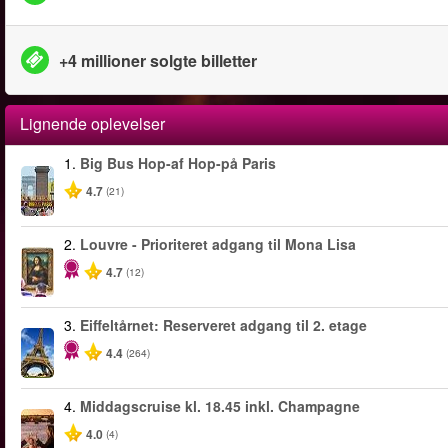
+4 millioner solgte billetter
Lignende oplevelser
1.
Big Bus Hop-af Hop-på Paris
4.7
(21)
2.
Louvre - Prioriteret adgang til Mona Lisa
4.7
(12)
3.
Eiffeltårnet: Reserveret adgang til 2. etage
4.4
(264)
4.
Middagscruise kl. 18.45 inkl. Champagne
4.0
(4)