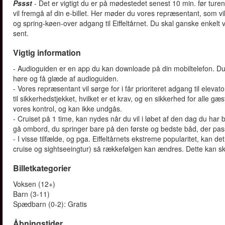
Pssst
- Det er vigtigt du er på mødestedet senest 10 min. før ture
vil fremgå af din e-billet. Her møder du vores repræsentant, som vil
og spring-køen-over adgang til Eiffeltårnet. Du skal ganske enkelt 
sent.
Vigtig information
- Audioguiden er en app du kan downloade på din mobiltelefon. Du 
høre og få glæde af audioguiden.
- Vores repræsentant vil sørge for i får prioriteret adgang til ele
til sikkerhedstjekket, hvilket er et krav, og en sikkerhed for alle g
vores kontrol, og kan ikke undgås.
- Cruiset på 1 time, kan nydes når du vil i løbet af den dag du har 
gå ombord, du springer bare på den første og bedste båd, der pass
- I visse tilfælde, og pga. Eiffeltårnets ekstreme popularitet, kan 
cruise og sightseeingtur) så rækkefølgen kan ændres. Dette kan sk
Billetkategorier
Voksen (12+)
Barn (3-11)
Spædbarn (0-2): Gratis
Åbningstider