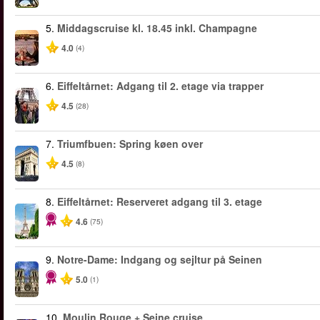
5.
Middagscruise kl. 18.45 inkl. Champagne
4.0
(4)
6.
Eiffeltårnet: Adgang til 2. etage via trapper
4.5
(28)
7.
Triumfbuen: Spring køen over
4.5
(8)
8.
Eiffeltårnet: Reserveret adgang til 3. etage
4.6
(75)
9.
Notre-Dame: Indgang og sejltur på Seinen
5.0
(1)
10.
Moulin Rouge + Seine cruise