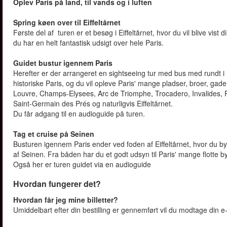
Oplev Paris på land, til vands og i luften
Spring køen over til Eiffeltårnet
Første del af turen er et besøg i Eiffeltårnet, hvor du vil blive vist di
du har en helt fantastisk udsigt over hele Paris.
Guidet bustur igennem Paris
Herefter er der arrangeret en sightseeing tur med bus med rundt i P
historiske Paris, og du vil opleve Paris' mange pladser, broer, ga
Louvre, Champs-Elysees, Arc de Triomphe, Trocadero, Invalides, 
Saint-Germain des Prés og naturligvis Eiffeltårnet.
Du får adgang til en audioguide på turen.
Tag et cruise på Seinen
Busturen igennem Paris ender ved foden af Eiffeltårnet, hvor du by
af Seinen. Fra båden har du et godt udsyn til Paris' mange flotte 
Også her er turen guidet via en audioguide
Hvordan fungerer det?
Hvordan får jeg mine billetter?
Umiddelbart efter din bestilling er gennemført vil du modtage din e-b