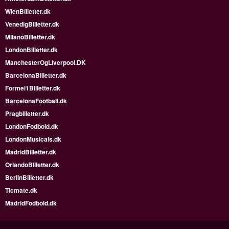
WienBilletter.dk
VenedigBilletter.dk
MilanoBilletter.dk
LondonBilletter.dk
ManchesterOgLiverpool.DK
BarcelonaBilletter.dk
Formel1Billetter.dk
BarcelonaFootball.dk
Pragbilletter.dk
LondonFodbold.dk
LondonMusicals.dk
MadridBilletter.dk
OrlandoBilletter.dk
BerlinBilletter.dk
Ticmate.dk
MadridFodbold.dk