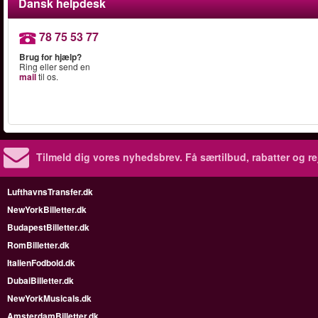
Dansk helpdesk
78 75 53 77
Brug for hjælp?
Ring eller send en
mail
til os.
Tilmeld dig vores nyhedsbrev.
Få særtilbud, rabatter og re
LufthavnsTransfer.dk
NewYorkBilletter.dk
BudapestBilletter.dk
RomBilletter.dk
ItalienFodbold.dk
DubaiBilletter.dk
NewYorkMusicals.dk
AmsterdamBilletter.dk