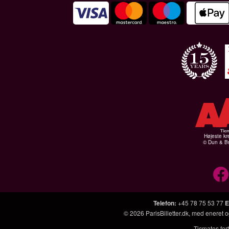
Højeste kr
© Dun & Br
Telefon
:
+45 78 75 53 77
E
© 2026
ParisBilletter.dk
, med eneret o
Ticmates fort