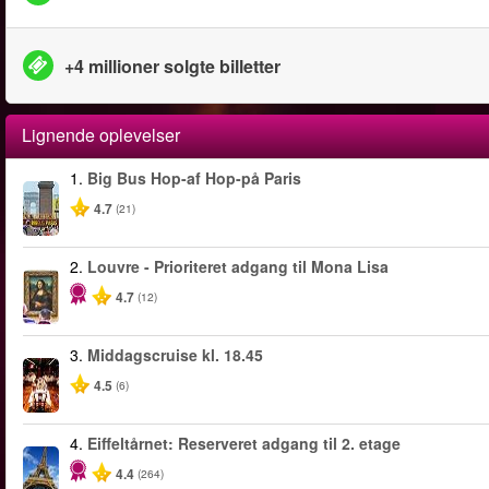
+4 millioner solgte billetter
Lignende oplevelser
1.
Big Bus Hop-af Hop-på Paris
4.7
(21)
2.
Louvre - Prioriteret adgang til Mona Lisa
4.7
(12)
3.
Middagscruise kl. 18.45
4.5
(6)
4.
Eiffeltårnet: Reserveret adgang til 2. etage
4.4
(264)