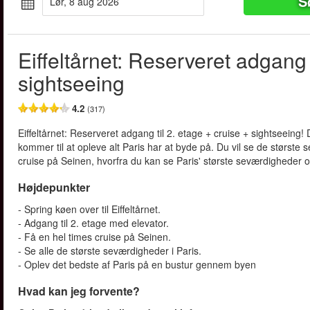
S
lør, 8 aug 2026
Eiffeltårnet: Reserveret adgang 
sightseeing
4.2
(317)
Eiffeltårnet: Reserveret adgang til 2. etage + cruise + sightseeing! D
kommer til at opleve alt Paris har at byde på. Du vil se de størst
cruise på Seinen, hvorfra du kan se Paris' største seværdigheder o
Højdepunkter
- Spring køen over til Eiffeltårnet.
- Adgang til 2. etage med elevator.
- Få en hel times cruise på Seinen.
- Se alle de største seværdigheder i Paris.
- Oplev det bedste af Paris på en bustur gennem byen
Hvad kan jeg forvente?